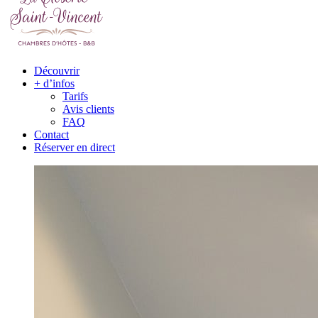
Découvrir
+ d’infos
Tarifs
Avis clients
FAQ
Contact
Réserver en direct