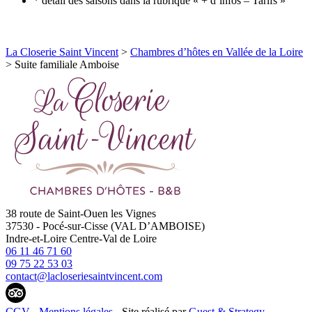
* détail des saisons dans la rubrique « + d’infos – Tarifs »
La Closerie Saint Vincent
>
Chambres d’hôtes en Vallée de la Loire
>
Suite familiale Amboise
38 route de Saint-Ouen les Vignes
37530
-
Pocé-sur-Cisse (VAL D’AMBOISE)
Indre-et-Loire
Centre-Val de Loire
06 11 46 71 60
09 75 22 53 03
contact@lacloseriesaintvincent.com
CGV
-
Mentions légales
- Site réalisé par
Guest & Strategy