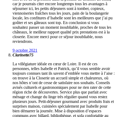
car je pourrais citer encore longtemps tous les avantages à
séjourner ici, les petits déjeuners sont à tomber, copieux,
viennoiseries fraîches tous les jours, pain de la boulangerie
locale, les confitures d’Isabelle sont les meilleures que j’ai pu
goûter et ses gâteaux sont top. En conclusion si vous
souhaitez passer un moment inoubliable, proches de tous les
châteaux, le meilleur rapport qualité prix prestations est à la
closerie. Encore merci pour ce séjour inoubliable, nous
reviendrons.
9 octobre 2021
Clarinette75
La villégiature idéale en cœur de Loire. Il est de ces
personnes, telles Isabelle et Patrick, qu’il vous semble avoir
toujours connues tant ils savent d’emblée vous mettre à l’aise :
on trouve à la Closerie un accueil simple et chaleureux, où
nos hôtes n’ont de cesse de satisfaire nos souhaits. Conseils
avisés culturels et gastronomiques pour ne rien rater de cette
région riche de découvertes. Service plus que parfait avec
ménage et change du linge très régulier quand vous restez
plusieurs jours. Petit-déjeuner gourmand avec produits frais et
surprises maison, cuisinées spécialement par Isabelle pour
bien démarrer la journée. Mise à disposition d’espaces
communs avec billard, bibliothèque, et sofa confortable au